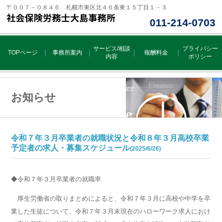
〒００７－０８４６ 札幌市東区北４６条東１５丁目１－３
011-214-0703
サービス/相談
プライバシー
TOPページ
事務所案内
報酬料金
内容
ポリシー
お知らせ
令和７年３月卒業者の就職状況と令和８年３月高校卒業
予定者の求人・募集スケジュール
(2025/6/26)
◆令和７年３月卒業者の就職率
厚生労働省の取りまとめによると、令和７年３月に高校や中学を卒
業した生徒について、令和７年３月末現在のハローワーク求人におけ