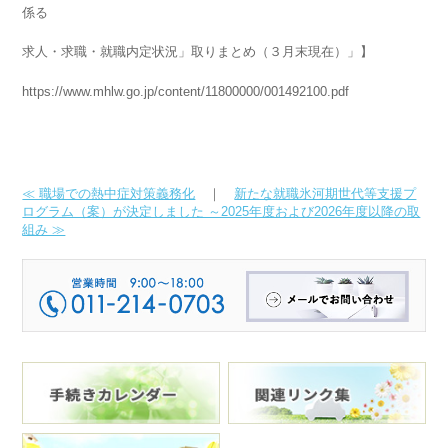
係る
求人・求職・就職内定状況」取りまとめ（３月末現在）」】
https://www.mhlw.go.jp/content/11800000/001492100.pdf
≪ 職場での熱中症対策義務化
｜
新たな就職氷河期世代等支援プ
ログラム（案）が決定しました ～2025年度および2026年度以降の取
組み ≫