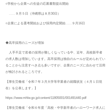
○学校から企業への生徒の応募書類提出開始
……９月５日（沖縄県は８月
30
日）
○企業による選考開始および採用内定開始……９月
16
日
◆高卒採用のニーズが増加
人手不足で若者の採用が難しくなっている中、近年、高校新卒者
の求人数は増加しています。高卒採用は独自のルールが定められてい
ることから注意すべき点も多いですが、企業のニーズに合わせて活用
が検討されるところです。
【厚生労働省「令和７年３月大学等卒業者の就職状況（４月１日現
在）を公表します」】
https://www.mhlw.go.jp/content/11805001/001491440.pdf
【厚生労働省「令和６年度「高校・中学新卒者のハローワーク求人に