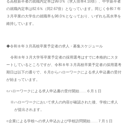
る高校新卒者の就職内定率は
99.0
％（求人倍率
4.10
倍）、中学新卒者
の就職内定率は
82.6
％（同
2.67
倍）となっています。同じく令和７年
３月卒業の大学生の就職率も
98.0
％となっており、いずれも高水準を
維持しています。
◆令和８年３月高校卒業予定者の求人・募集スケジュール
令和８年３月大学等卒業予定者の採用選考はすでに本格的にスタ
ートしているところですが、令和８年３月高校卒業予定者の採用選考
期日は以下の通りで、６月からハローワークによる求人申込書の受付
が始まっています。
○ハローワークによる求人申込書の受付開始……６月１日
※ハローワークにおいて求人の内容が確認された後、学校に求人
が提出されます。
○企業による学校への求人申込および学校訪問開始……７月１日